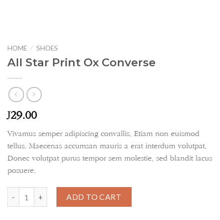
HOME
/
SHOES
All Star Print Ox Converse
29.00
£
Vivamus semper adipiscing convallis. Etiam non euismod
tellus. Maecenas accumsan mauris a erat interdum volutpat.
Donec volutpat purus tempor sem molestie, sed blandit lacus
posuere.
All Star Print Ox Converse quantity
ADD TO CART